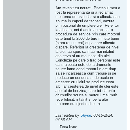
Am revenit cu noutati: Prietenul meu a
fost la reprezentanta si a reclamat
cresterea de nivel dar si o albeata sau
spuma in capcul de tacheti, vazuta
prin busonul de umplere ulei. Referitor
la albeata, cei d-acolo au aplicat o
procedura de service prin care motorul
este tinut la 2500 de ture minute bune
(n-am retinut cat) dupa care albeata
dispare. Referitor la cresterea de nivel
la ulei, au spus ca n-au mai intalnit
asa ceva si au mai scos din ulei.
Concluzia pe care o trag personal este
ca si albeata este de la drumurile
scurte iarna cand motorul n-are timp
sa se incalzeasca cum trebuie si se
produce un condens si de acolo in
amestec cu uleiul se produce ceva
alb, iar cresterea de nivel de ulei este
aportul de benzina, care tot datorita
drumurilor scurte si motorul mai mult
rece folosit, intalnit si pe la alte
motoare cu injectie directa.
Last edited by
Shype
;
03-16-2024,
07:56 AM
.
Tags:
None