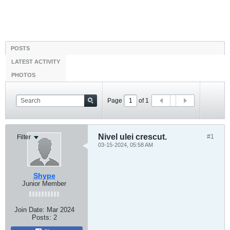
POSTS
LATEST ACTIVITY
PHOTOS
Page
of
1
Nivel ulei crescut.
#1
Filter
03-15-2024, 05:58 AM
Shype
Junior Member
Join Date:
Mar 2024
Posts:
2