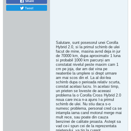
Share
Tweet
Salutare, sunt posesorul unei Corolla
Hybrid 2.0, si la primul schimb de ulei
facut de mine, masina avnd deja in jur
de 70000 km, dupa aproximativ 1 luna
si probabil 1000 km parcurși am
constatat nivelul peste maxim cam 1
cm pe joja, dar am dat vina pe
neatentie la umplere si drept urmare
am mai scos din el. La al doi-lea
schimb dupa o perioada relativ scurta,
constat acelasi lucru. In acelasi timp,
un prieten se loveste de aceeasi
problema la o Corolla Cross Hybrid 2.0
noua care inca n-a ajuns l‐a primul
schimb de ulei. Nu stiu daca s-o
numesc problema, personal cred ca se
intampla iarna cand motorul merge mai
mult rece, sau poate din cauza
benzinei de calitate proasta. Astept sa
vad ce-i spun cei de la reprezentata
prietenului, va tin la curent.