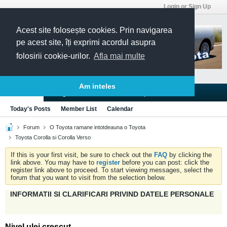
Login or Sign Up
Acest site folosește cookies. Prin navigarea
pe acest site, îți exprimi acordul asupra
folosirii cookie-urilor.
Afla mai multe
Am inteles
Blogs
Articles
Groups
Forums
Today's Posts
Member List
Calendar
Forum
O Toyota ramane intotdeauna o Toyota
Toyota Corolla si Corolla Verso
If this is your first visit, be sure to check out the
FAQ
by clicking the
link above. You may have to
register
before you can post: click the
register link above to proceed. To start viewing messages, select the
forum that you want to visit from the selection below.
INFORMATII SI CLARIFICARI PRIVIND DATELE PERSONALE
Nivel ulei crescut.